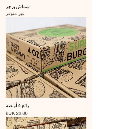
سماش برجر
غير متوفر
رائع 4 أونصة
السعر