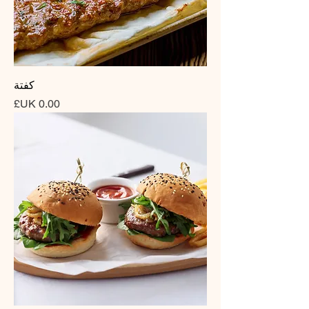
كفتة
السعر