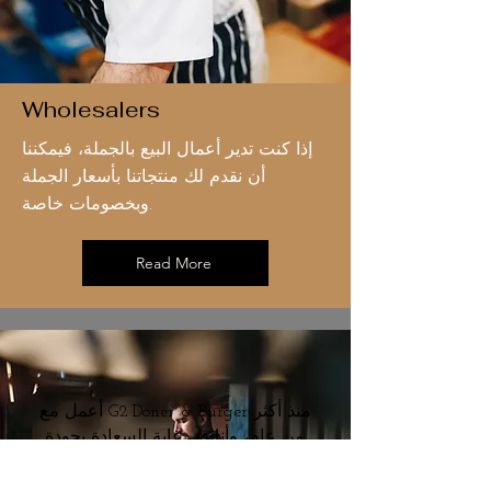
Wholesalers
إذا كنت تدير أعمال البيع بالجملة، فيمكننا
أن نقدم لك منتجاتنا بأسعار الجملة
وبخصومات خاصة.
Read More
أعمل مع G2 Doner & Burger منذ أكثر
من عام، وأنا في غاية السعادة بجودة
منتجاتهم. الكباب والشاورما والبرجر
لديهم دائمًا طازجة، غنية بالنكهات،