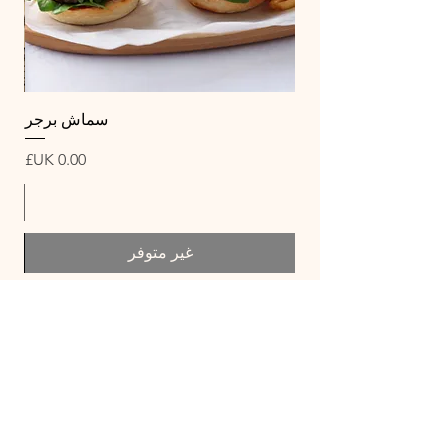
سماش برجر
السعر
غير متوفر
- البيع النهائي -
اشتري 6 صناديق