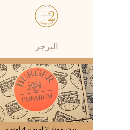
البرجر
برجر ممتاز 2 أونصة، 4 أونصة