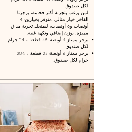
لكل صندوق.
لمن يرغب بتجربة أكثر فخامة، برجرنا
الفاخر خيار مثالي. متوفر بخيارين: 4
أونصات و6 أونصات، ليمنحك تجربة مذاق
مميزة، بوزن إضافي ونكهة غنية.
برجر ممتاز 4 أونصة: 48 قطعة × 114 جرام
لكل صندوق.
برجر ممتاز 6 أونصة: 25 قطعة × 204
جرام لكل صندوق.
للاستفسار عن الأسعار، يرجى الاتصال بنا عن طريق
ملء النموذج أدناه