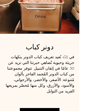
دونر كباب
في G2، نُعيد تعريف كباب الدونر بنكهات
جريئة وحيوية تُضاهي خبرتنا التي تزيد عن
30 عامًا في إتقان التتبيل. تتوفر مجموعتنا
من كباب الدونر المُجمد الفاخر بألوان
مُتنوعة: الأصفر، والأخضر، والأرجواني،
والأسود، والأزرق، وكل منها مُحضّر بمزيجها
الفريد من التوابل.
PS: إن كبابنا لذيذ للغاية، حتى أن براعم
التذوق لديك سترقص رقصة سعيدة!