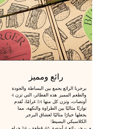
رائع ومميز
برجرنا الرائع يجمع بين البساطة والجودة
والطعم المميز. هذه الفطائر، التي تزن 4
أونصات، وتزن كل منها 114 غرامًا، تُقدم
توازنًا مثاليًا بين الطراوة والنكهة، مما
يجعلها خيارًا مثاليًا لعشاق البرجر
الكلاسيكي البسيط!
برجر رائع 4 أونصة: 48 قطعة × 114 جرام