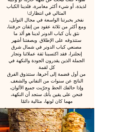
سواء كنت تبحث عن نكهة حارة، أو وجبة
لذيذة، أو شيء أكثر مغامرة، فلدينا الكباب
المثالي في انتظارك!
نفخر بخبرتنا الواسعة في مجال التوابل،
ومع أكثر من ثلاثة عقود من إتقان حرفتنا،
نثق بأن كباب الدونر لدينا هو ألذ ما
ستتذوقه على الإطلاق. وبصفتنا أشهر
مصنعي كباب الدونر في شمال شرق
إنجلترا، فقد اكتسبنا ثقة عملائنا وتجار
الجملة الذين يقدرون الجودة والنكهة في
كل لقمة.
من أول قضمة إلى آخرها، ستتذوق الفرق
الناتج عن سنوات من التفاني والشغف.
وإذا حالفك الحظ وجرّبت جميع الألوان،
فنحن على يقين بأنك ستجد أن النكهة،
مهما كان لونها، مثالية دائمًا.