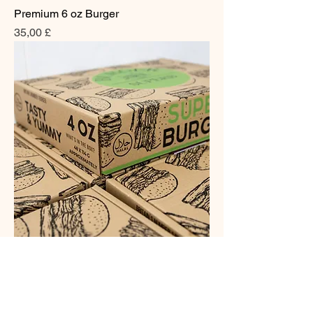
Premium 6 oz Burger
Preis
35,00 £
Hervorragende 4 oz
Preis
22,00 £