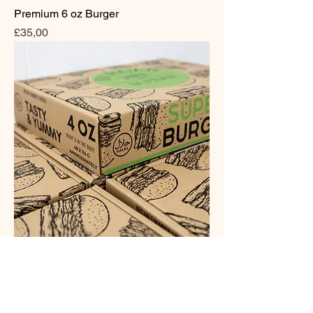
Premium 6 oz Burger
Fiyat
£35,00
Muhteşem 4 oz
Fiyat
£22,00