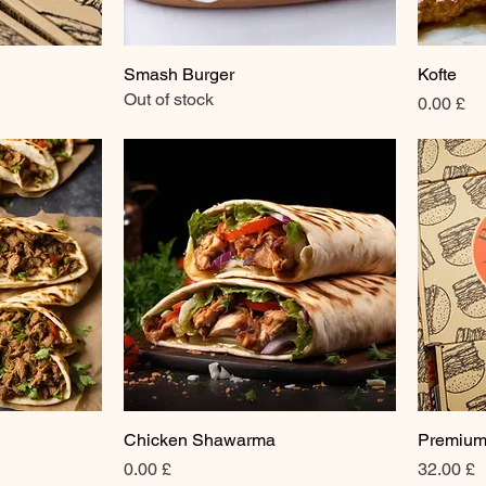
Smash Burger
Kofte
Out of stock
Price
£ 0.00
Chicken Shawarma
Premium
Price
Price
£ 0.00
£ 32.00