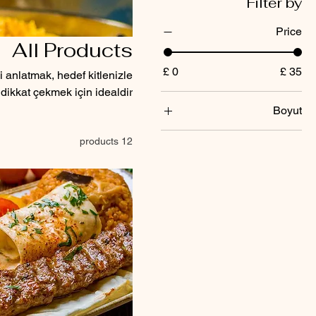
Filter by
Price
All Products
0 £
35 £
i anlatmak, hedef kitlenizle
dikkat çekmek için idealdir.
Boyut
20 LBS
12 products
30LBS
40LBS
50LBS
60LBS
70LBS
80LBS